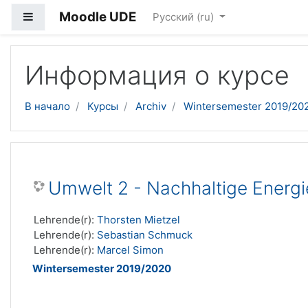
Moodle UDE
Боковая панель
Русский ‎(ru)‎
Перейти к основному содержанию
Информация о курсе
В начало
Курсы
Archiv
Wintersemester 2019/20
Umwelt 2 - Nachhaltige Energ
Lehrende(r):
Thorsten Mietzel
Lehrende(r):
Sebastian Schmuck
Lehrende(r):
Marcel Simon
Wintersemester 2019/2020