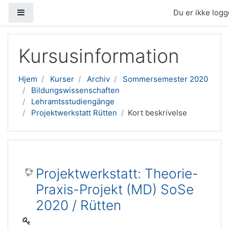
Sidepanel
Du er ikke logge
Gå til hovedindhold
Kursusinformation
Hjem
Kurser
Archiv
Sommersemester 2020
Bildungswissenschaften
Lehramtsstudiengänge
Projektwerkstatt Rütten
Kort beskrivelse
Projektwerkstatt: Theorie-
Praxis-Projekt (MD) SoSe
2020 / Rütten