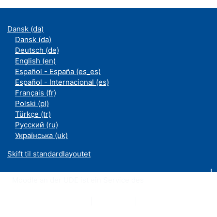
Dansk ‎(da)‎
Dansk ‎(da)‎
Deutsch ‎(de)‎
English ‎(en)‎
Español - España ‎(es_es)‎
Español - Internacional ‎(es)‎
Français ‎(fr)‎
Polski ‎(pl)‎
Türkçe ‎(tr)‎
Русский ‎(ru)‎
Українська ‎(uk)‎
Skift til standardlayoutet
Moodle an der UDE ist ein Service des
ZIM
Datenschutzerklärung
|
Impressum
|
Kontakt