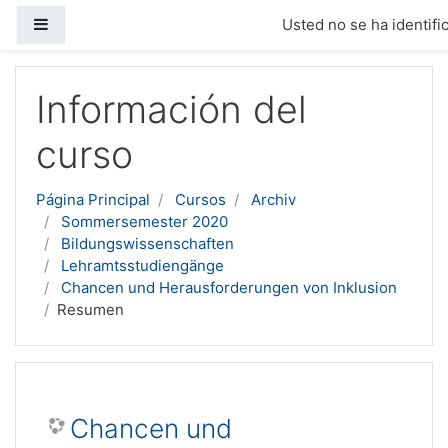
Panel lateral
Usted no se ha identific
Salta al contenido principal
Información del
curso
Página Principal
Cursos
Archiv
Sommersemester 2020
Bildungswissenschaften
Lehramtsstudiengänge
Chancen und Herausforderungen von Inklusion
Resumen
Chancen und