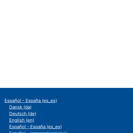
Español - España ‎(es_es)‎
Dansk ‎(da)‎
Deutsch ‎(de)‎
English ‎(en)‎
Español - España ‎(es_es)‎