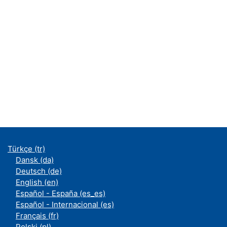
Türkçe ‎(tr)‎
Dansk ‎(da)‎
Deutsch ‎(de)‎
English ‎(en)‎
Español - España ‎(es_es)‎
Español - Internacional ‎(es)‎
Français ‎(fr)‎
Polski ‎(pl)‎