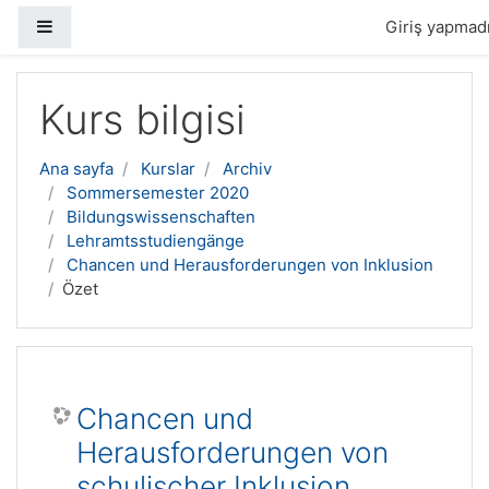
Yan panel
Giriş yapmadı
Ana içeriğe geç
Kurs bilgisi
Ana sayfa
Kurslar
Archiv
Sommersemester 2020
Bildungswissenschaften
Lehramtsstudiengänge
Chancen und Herausforderungen von Inklusion
Özet
Chancen und
Herausforderungen von
schulischer Inklusion