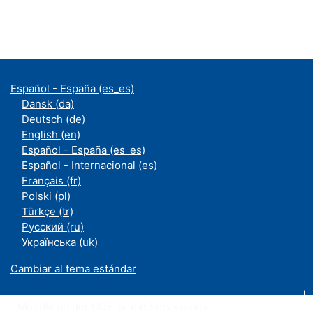
Español - España ‎(es_es)‎
Dansk ‎(da)‎
Deutsch ‎(de)‎
English ‎(en)‎
Español - España ‎(es_es)‎
Español - Internacional ‎(es)‎
Français ‎(fr)‎
Polski ‎(pl)‎
Türkçe ‎(tr)‎
Русский ‎(ru)‎
Українська ‎(uk)‎
Cambiar al tema estándar
Moodle an der UDE ist ein Service des