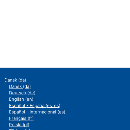
Dansk ‎(da)‎
Dansk ‎(da)‎
Deutsch ‎(de)‎
English ‎(en)‎
Español - España ‎(es_es)‎
Español - Internacional ‎(es)‎
Français ‎(fr)‎
Polski ‎(pl)‎