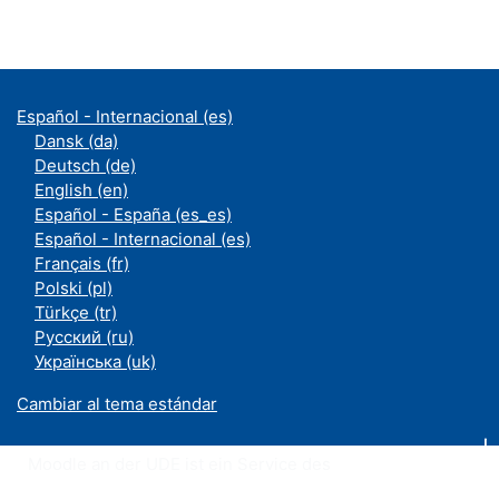
Español - Internacional ‎(es)‎
Dansk ‎(da)‎
Deutsch ‎(de)‎
English ‎(en)‎
Español - España ‎(es_es)‎
Español - Internacional ‎(es)‎
Français ‎(fr)‎
Polski ‎(pl)‎
Türkçe ‎(tr)‎
Русский ‎(ru)‎
Українська ‎(uk)‎
Cambiar al tema estándar
Moodle an der UDE ist ein Service des
ZIM