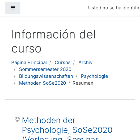
Panel lateral
Usted no se ha identific
Salta al contenido principal
Información del
curso
Página Principal
Cursos
Archiv
Sommersemester 2020
Bildungswissenschaften
Psychologie
Methoden SoSe2020
Resumen
Methoden der
Psychologie, SoSe2020
(Vorlesung, Seminar,