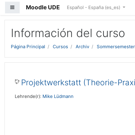
Moodle UDE
Panel lateral
Español - España ‎(es_es)‎
Salta al contenido principal
Información del curso
Página Principal
Cursos
Archiv
Sommersemester
Projektwerkstatt (Theorie-Pra
Lehrende(r):
Mike Lüdmann