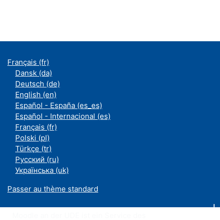
Français ‎(fr)‎
Dansk ‎(da)‎
Deutsch ‎(de)‎
English ‎(en)‎
Español - España ‎(es_es)‎
Español - Internacional ‎(es)‎
Français ‎(fr)‎
Polski ‎(pl)‎
Türkçe ‎(tr)‎
Русский ‎(ru)‎
Українська ‎(uk)‎
Passer au thème standard
Moodle an der UDE ist ein Service des