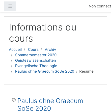
Panneau latéral
Non connecté
Passer au contenu principal
Informations du
cours
Accueil
Cours
Archiv
Sommersemester 2020
Geisteswissenschaften
Evangelische Theologie
Paulus ohne Graecum SoSe 2020
Résumé
Paulus ohne Graecum
SoSe 2020