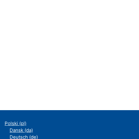
Polski ‎(pl)‎
Dansk ‎(da)‎
Deutsch ‎(de)‎