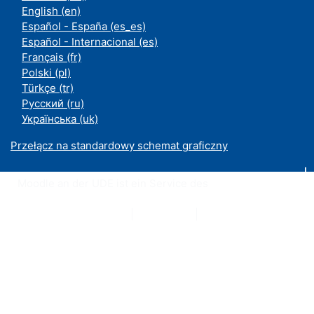
English ‎(en)‎
Español - España ‎(es_es)‎
Español - Internacional ‎(es)‎
Français ‎(fr)‎
Polski ‎(pl)‎
Türkçe ‎(tr)‎
Русский ‎(ru)‎
Українська ‎(uk)‎
Przełącz na standardowy schemat graficzny
Moodle an der UDE ist ein Service des
ZIM
Datenschutzerklärung
|
Impressum
|
Kontakt