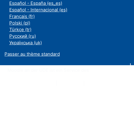
Español - España ‎(es_es)‎
Español - Internacional ‎(es)‎
Français ‎(fr)‎
Polski ‎(pl)‎
Türkçe ‎(tr)‎
Русский ‎(ru)‎
Українська ‎(uk)‎
Passer au thème standard
Moodle an der UDE ist ein Service des
ZIM
Datenschutzerklärung
|
Impressum
|
Kontakt