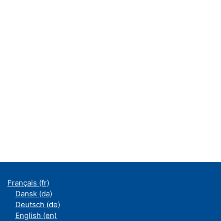
Français ‎(fr)‎
Dansk ‎(da)‎
Deutsch ‎(de)‎
English ‎(en)‎