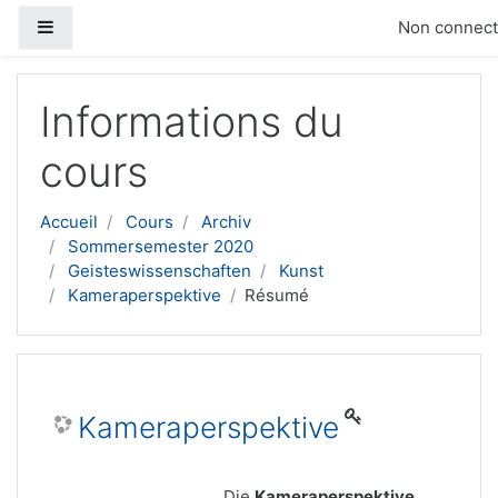
Panneau latéral
Non connecté
Passer au contenu principal
Informations du
cours
Accueil
Cours
Archiv
Sommersemester 2020
Geisteswissenschaften
Kunst
Kameraperspektive
Résumé
Kameraperspektive
Die
Kameraperspektive