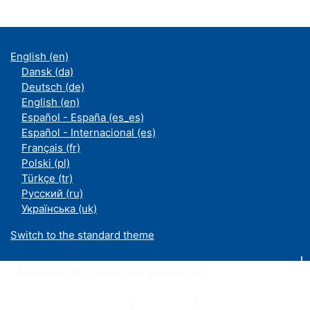
English ‎(en)‎
Dansk ‎(da)‎
Deutsch ‎(de)‎
English ‎(en)‎
Español - España ‎(es_es)‎
Español - Internacional ‎(es)‎
Français ‎(fr)‎
Polski ‎(pl)‎
Türkçe ‎(tr)‎
Русский ‎(ru)‎
Українська ‎(uk)‎
Switch to the standard theme
Moodle an der UDE ist ein Service des
ZIM
Datenschutzerklärung
|
Impressum
|