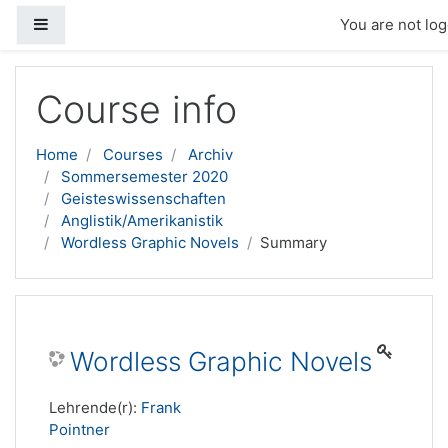
Side panel
You are not log
Skip to main content
Course info
Home
Courses
Archiv
Sommersemester 2020
Geisteswissenschaften
Anglistik/Amerikanistik
Wordless Graphic Novels
Summary
Wordless Graphic Novels
Lehrende(r):
Frank
Pointner