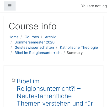
Side panel
You are not log
Skip to main content
Course info
Home
Courses
Archiv
Sommersemester 2020
Geisteswissenschaften
Katholische Theologie
Bibel im Religionsunterricht
Summary
Bibel im
Religionsunterricht?! –
Neutestamentliche
Themen verstehen und für