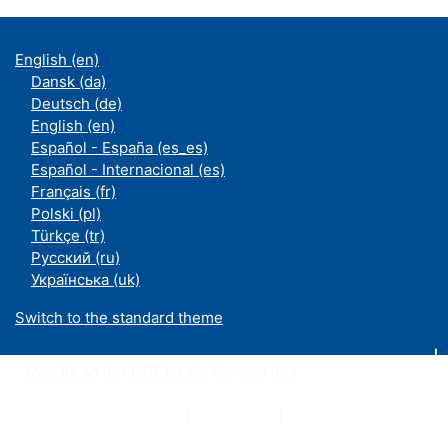
English ‎(en)‎
Dansk ‎(da)‎
Deutsch ‎(de)‎
English ‎(en)‎
Español - España ‎(es_es)‎
Español - Internacional ‎(es)‎
Français ‎(fr)‎
Polski ‎(pl)‎
Türkçe ‎(tr)‎
Русский ‎(ru)‎
Українська ‎(uk)‎
Switch to the standard theme
Moodle an der UDE ist ein Service des
ZIM
Datenschutzerklärung
|
Impressum
|
Kontakt