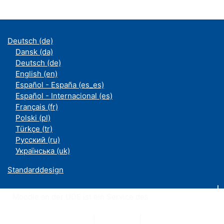
Deutsch ‎(de)‎
Dansk ‎(da)‎
Deutsch ‎(de)‎
English ‎(en)‎
Español - España ‎(es_es)‎
Español - Internacional ‎(es)‎
Français ‎(fr)‎
Polski ‎(pl)‎
Türkçe ‎(tr)‎
Русский ‎(ru)‎
Українська ‎(uk)‎
Standarddesign
Moodle an der UDE ist ein Service des
ZIM
Datenschutzerklärung
|
Impressum
|