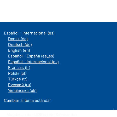
Español - Internacional ‎(es)‎
Dansk ‎(da)‎
Deutsch ‎(de)‎
English ‎(en)‎
Español - España ‎(es_es)‎
Español - Internacional ‎(es)‎
Français ‎(fr)‎
Polski ‎(pl)‎
Türkçe ‎(tr)‎
Русский ‎(ru)‎
Українська ‎(uk)‎
Cambiar al tema estándar
Moodle an der UDE ist ein Service des