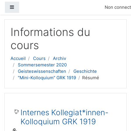
Panneau latéral
Non connecté
Passer au contenu principal
Informations du
cours
Accueil
Cours
Archiv
Sommersemester 2020
Geisteswissenschaften
Geschichte
"Mini-Kolloquium" GRK 1919
Résumé
Internes Kollegiat*innen-
Kolloquium GRK 1919