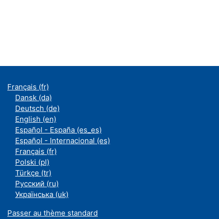
Français ‎(fr)‎
Dansk ‎(da)‎
Deutsch ‎(de)‎
English ‎(en)‎
Español - España ‎(es_es)‎
Español - Internacional ‎(es)‎
Français ‎(fr)‎
Polski ‎(pl)‎
Türkçe ‎(tr)‎
Русский ‎(ru)‎
Українська ‎(uk)‎
Passer au thème standard