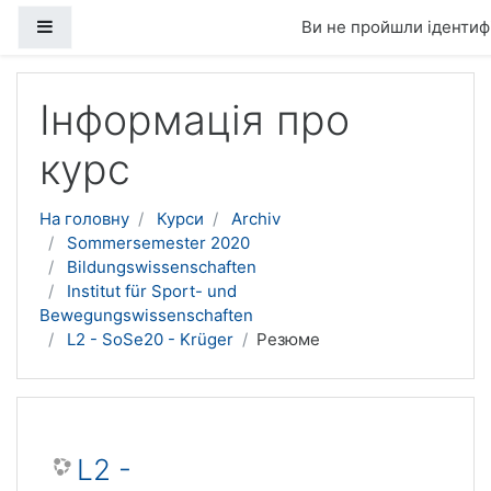
Бокова панель
Ви не пройшли ідентифі
Перейти до головного вмісту
Інформація про
курс
На головну
Курси
Archiv
Sommersemester 2020
Bildungswissenschaften
Institut für Sport- und
Bewegungswissenschaften
L2 - SoSe20 - Krüger
Резюме
L2 -