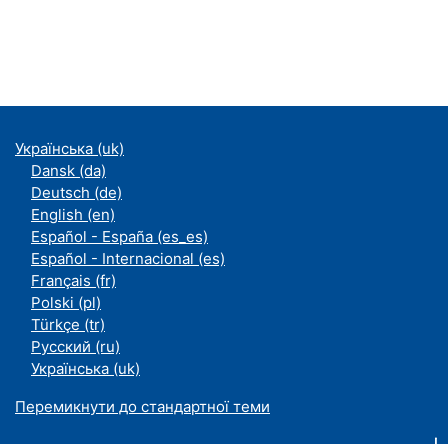
Українська ‎(uk)‎
Dansk ‎(da)‎
Deutsch ‎(de)‎
English ‎(en)‎
Español - España ‎(es_es)‎
Español - Internacional ‎(es)‎
Français ‎(fr)‎
Polski ‎(pl)‎
Türkçe ‎(tr)‎
Русский ‎(ru)‎
Українська ‎(uk)‎
Перемикнути до стандартної теми