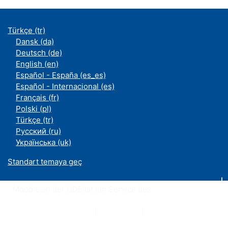
Türkçe ‎(tr)‎
Dansk ‎(da)‎
Deutsch ‎(de)‎
English ‎(en)‎
Español - España ‎(es_es)‎
Español - Internacional ‎(es)‎
Français ‎(fr)‎
Polski ‎(pl)‎
Türkçe ‎(tr)‎
Русский ‎(ru)‎
Українська ‎(uk)‎
Standart temaya geç
Moodle an der UDE ist ein Service des
ZIM
Datenschutzerklärung
|
Impressum
|
Kontakt