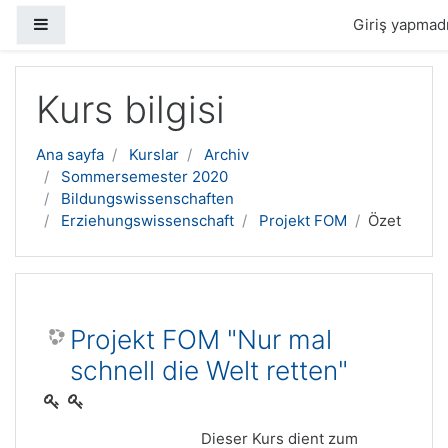
Yan panel
Giriş yapmadı
Ana içeriğe geç
Kurs bilgisi
Ana sayfa
Kurslar
Archiv
Sommersemester 2020
Bildungswissenschaften
Erziehungswissenschaft
Projekt FOM
Özet
Projekt FOM "Nur mal
schnell die Welt retten"
Dieser Kurs dient zum