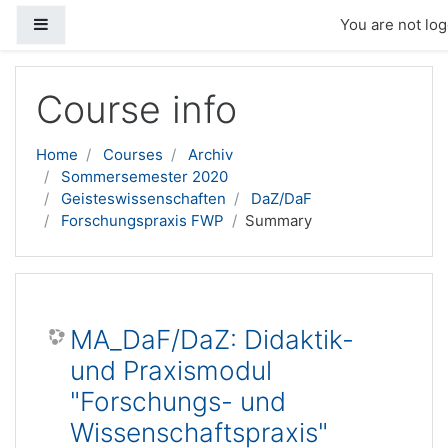
Side panel
You are not log
Skip to main content
Course info
Home
Courses
Archiv
Sommersemester 2020
Geisteswissenschaften
DaZ/DaF
Forschungspraxis FWP
Summary
MA_DaF/DaZ: Didaktik-
und Praxismodul
"Forschungs- und
Wissenschaftspraxis"