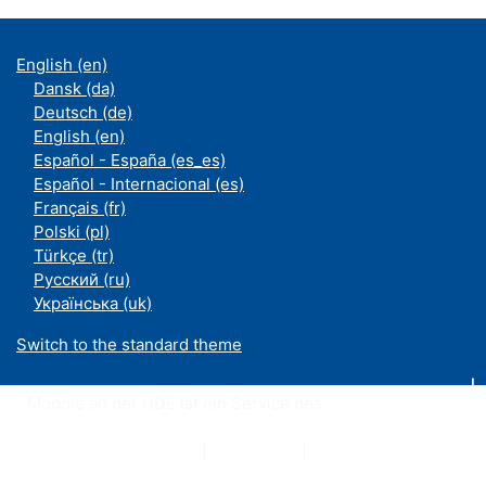
English ‎(en)‎
Dansk ‎(da)‎
Deutsch ‎(de)‎
English ‎(en)‎
Español - España ‎(es_es)‎
Español - Internacional ‎(es)‎
Français ‎(fr)‎
Polski ‎(pl)‎
Türkçe ‎(tr)‎
Русский ‎(ru)‎
Українська ‎(uk)‎
Switch to the standard theme
Moodle an der UDE ist ein Service des
ZIM
Datenschutzerklärung
|
Impressum
|
Kontakt