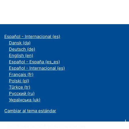
Español - Internacional ‎(es)‎
Dansk ‎(da)‎
Deutsch ‎(de)‎
English ‎(en)‎
Español - España ‎(es_es)‎
Español - Internacional ‎(es)‎
Français ‎(fr)‎
Polski ‎(pl)‎
Türkçe ‎(tr)‎
Русский ‎(ru)‎
Українська ‎(uk)‎
Cambiar al tema estándar
Moodle an der UDE ist ein Service des