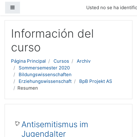
Panel lateral
Usted no se ha identific
Salta al contenido principal
Información del
curso
Página Principal
Cursos
Archiv
Sommersemester 2020
Bildungswissenschaften
Erziehungswissenschaft
BpB Projekt AS
Resumen
Antisemitismus im
Jugendalter