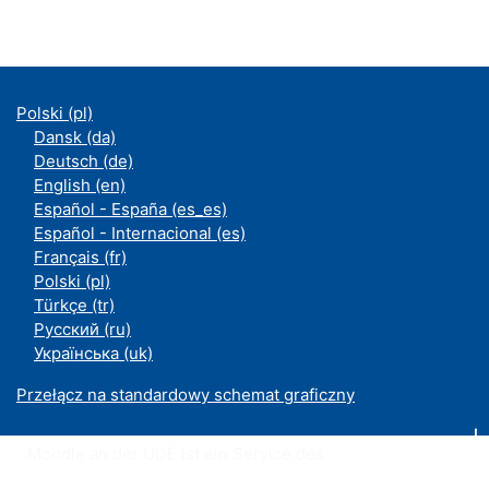
Polski ‎(pl)‎
Dansk ‎(da)‎
Deutsch ‎(de)‎
English ‎(en)‎
Español - España ‎(es_es)‎
Español - Internacional ‎(es)‎
Français ‎(fr)‎
Polski ‎(pl)‎
Türkçe ‎(tr)‎
Русский ‎(ru)‎
Українська ‎(uk)‎
Przełącz na standardowy schemat graficzny
Moodle an der UDE ist ein Service des
ZIM