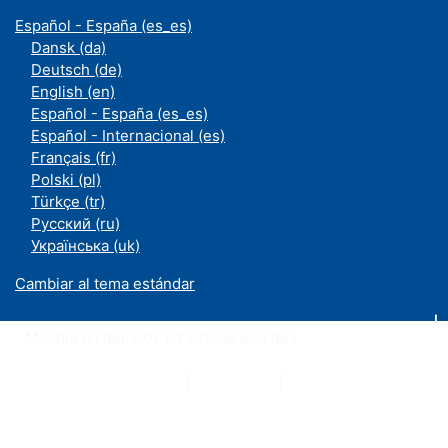
Español - España ‎(es_es)‎
Dansk ‎(da)‎
Deutsch ‎(de)‎
English ‎(en)‎
Español - España ‎(es_es)‎
Español - Internacional ‎(es)‎
Français ‎(fr)‎
Polski ‎(pl)‎
Türkçe ‎(tr)‎
Русский ‎(ru)‎
Українська ‎(uk)‎
Cambiar al tema estándar
Moodle an der UDE ist ein Service des
ZIM
Datenschutzerklärung
|
Impressum
|
Kontakt