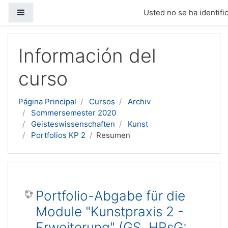
Panel lateral
Usted no se ha identific
Salta al contenido principal
Información del
curso
Página Principal
Cursos
Archiv
Sommersemester 2020
Geisteswissenschaften
Kunst
Portfolios KP 2
Resumen
Portfolio-Abgabe für die
Module "Kunstpraxis 2 -
Erweiterung" (GS, HRsG: