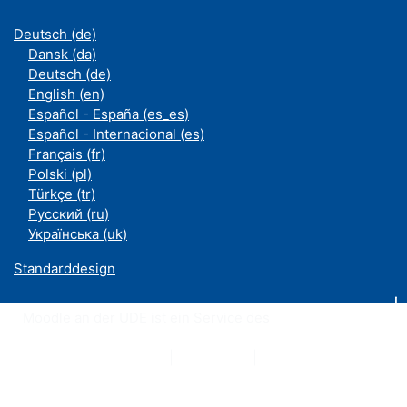
Deutsch ‎(de)‎
Dansk ‎(da)‎
Deutsch ‎(de)‎
English ‎(en)‎
Español - España ‎(es_es)‎
Español - Internacional ‎(es)‎
Français ‎(fr)‎
Polski ‎(pl)‎
Türkçe ‎(tr)‎
Русский ‎(ru)‎
Українська ‎(uk)‎
Standarddesign
Moodle an der UDE ist ein Service des
ZIM
Datenschutzerklärung
|
Impressum
|
Kontakt