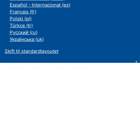
Español - Internacional ‎(es)‎
Français ‎(fr)‎
Polski ‎(pl)‎
Türkçe ‎(tr)‎
Русский ‎(ru)‎
Українська ‎(uk)‎
Skift til standardlayoutet
Moodle an der UDE ist ein Service des
ZIM
Datenschutzerklärung
|
Impressum
|
Kontakt