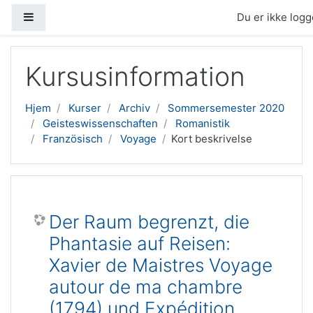
Sidepanel
Du er ikke logge
Gå til hovedindhold
Kursusinformation
Hjem
Kurser
Archiv
Sommersemester 2020
Geisteswissenschaften
Romanistik
Französisch
Voyage
Kort beskrivelse
Der Raum begrenzt, die
Phantasie auf Reisen:
Xavier de Maistres Voyage
autour de ma chambre
(1794) und Expédition