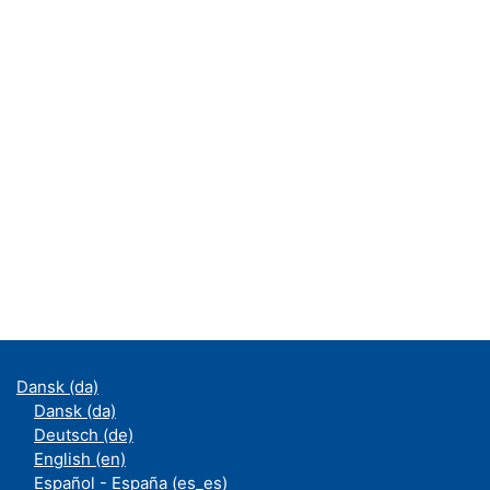
Dansk ‎(da)‎
Dansk ‎(da)‎
Deutsch ‎(de)‎
English ‎(en)‎
Español - España ‎(es_es)‎