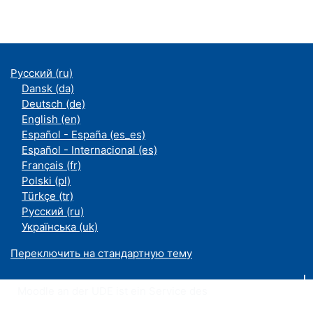
Русский ‎(ru)‎
Dansk ‎(da)‎
Deutsch ‎(de)‎
English ‎(en)‎
Español - España ‎(es_es)‎
Español - Internacional ‎(es)‎
Français ‎(fr)‎
Polski ‎(pl)‎
Türkçe ‎(tr)‎
Русский ‎(ru)‎
Українська ‎(uk)‎
Переключить на стандартную тему
Moodle an der UDE ist ein Service des
ZIM