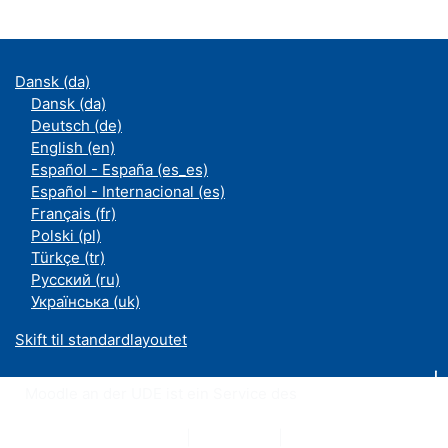
Dansk ‎(da)‎
Dansk ‎(da)‎
Deutsch ‎(de)‎
English ‎(en)‎
Español - España ‎(es_es)‎
Español - Internacional ‎(es)‎
Français ‎(fr)‎
Polski ‎(pl)‎
Türkçe ‎(tr)‎
Русский ‎(ru)‎
Українська ‎(uk)‎
Skift til standardlayoutet
Moodle an der UDE ist ein Service des
ZIM
Datenschutzerklärung
|
Impressum
|