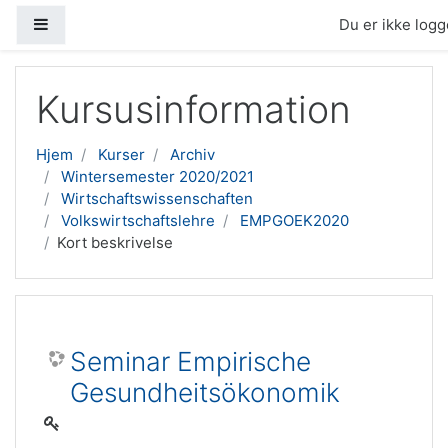
Sidepanel
Du er ikke logge
Gå til hovedindhold
Kursusinformation
Hjem
Kurser
Archiv
Wintersemester 2020/2021
Wirtschaftswissenschaften
Volkswirtschaftslehre
EMPGOEK2020
Kort beskrivelse
Seminar Empirische
Gesundheitsökonomik