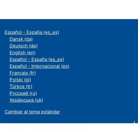
Español - España ‎(es_es)‎
Dansk ‎(da)‎
Deutsch ‎(de)‎
English ‎(en)‎
Español - España ‎(es_es)‎
Español - Internacional ‎(es)‎
Français ‎(fr)‎
Polski ‎(pl)‎
Türkçe ‎(tr)‎
Русский ‎(ru)‎
Українська ‎(uk)‎
Cambiar al tema estándar
Moodle an der UDE ist ein Service des
ZIM