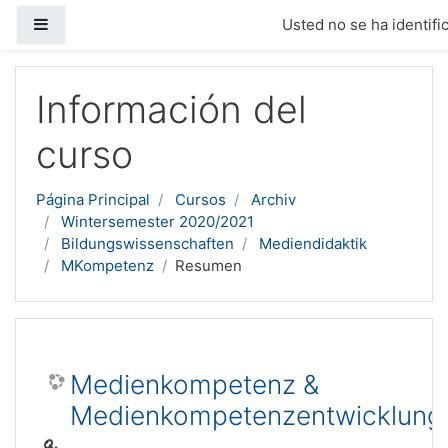
Panel lateral
Usted no se ha identific
Salta al contenido principal
Información del
curso
Página Principal
Cursos
Archiv
Wintersemester 2020/2021
Bildungswissenschaften
Mediendidaktik
MKompetenz
Resumen
Medienkompetenz &
Medienkompetenzentwicklung