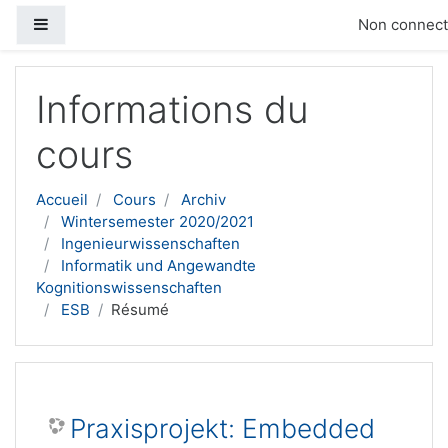
Panneau latéral
Non connecté
Passer au contenu principal
Informations du
cours
Accueil
Cours
Archiv
Wintersemester 2020/2021
Ingenieurwissenschaften
Informatik und Angewandte
Kognitionswissenschaften
ESB
Résumé
Praxisprojekt: Embedded