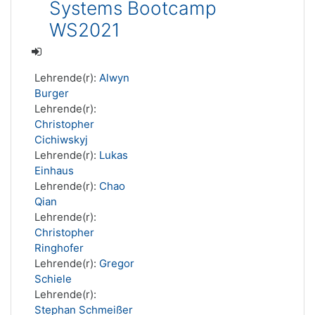
Systems Bootcamp
WS2021
Lehrende(r):
Alwyn
Burger
Lehrende(r):
Christopher
Cichiwskyj
Lehrende(r):
Lukas
Einhaus
Lehrende(r):
Chao
Qian
Lehrende(r):
Christopher
Ringhofer
Lehrende(r):
Gregor
Schiele
Lehrende(r):
Stephan Schmeißer