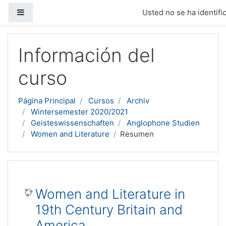
Panel lateral
Usted no se ha identific
Salta al contenido principal
Información del
curso
Página Principal
Cursos
Archiv
Wintersemester 2020/2021
Geisteswissenschaften
Anglophone Studien
Women and Literature
Resumen
Women and Literature in
19th Century Britain and
America