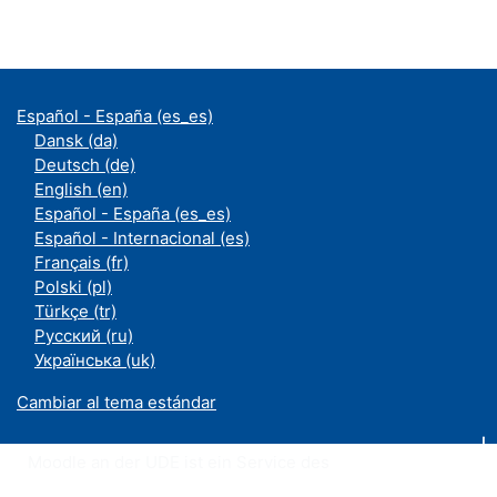
Español - España ‎(es_es)‎
Dansk ‎(da)‎
Deutsch ‎(de)‎
English ‎(en)‎
Español - España ‎(es_es)‎
Español - Internacional ‎(es)‎
Français ‎(fr)‎
Polski ‎(pl)‎
Türkçe ‎(tr)‎
Русский ‎(ru)‎
Українська ‎(uk)‎
Cambiar al tema estándar
Moodle an der UDE ist ein Service des
ZIM