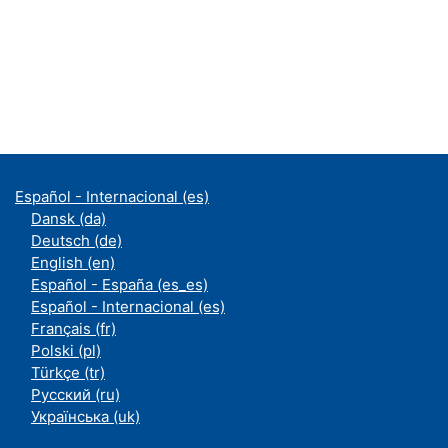
Español - Internacional ‎(es)‎
Dansk ‎(da)‎
Deutsch ‎(de)‎
English ‎(en)‎
Español - España ‎(es_es)‎
Español - Internacional ‎(es)‎
Français ‎(fr)‎
Polski ‎(pl)‎
Türkçe ‎(tr)‎
Русский ‎(ru)‎
Українська ‎(uk)‎