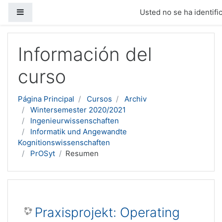
Panel lateral
Usted no se ha identific
Salta al contenido principal
Información del
curso
Página Principal
Cursos
Archiv
Wintersemester 2020/2021
Ingenieurwissenschaften
Informatik und Angewandte
Kognitionswissenschaften
PrOSyt
Resumen
Praxisprojekt: Operating