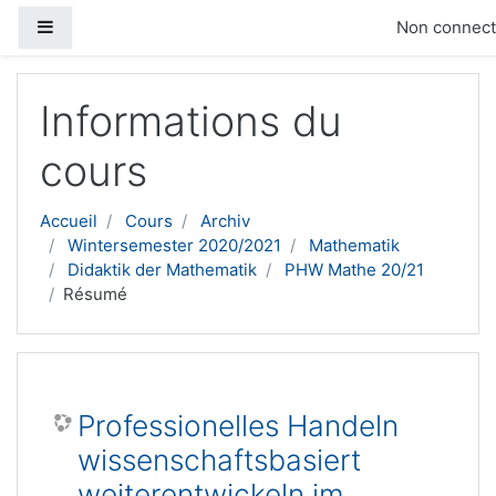
Panneau latéral
Non connecté
Passer au contenu principal
Informations du
cours
Accueil
Cours
Archiv
Wintersemester 2020/2021
Mathematik
Didaktik der Mathematik
PHW Mathe 20/21
Résumé
Professionelles Handeln
wissenschaftsbasiert
weiterentwickeln im