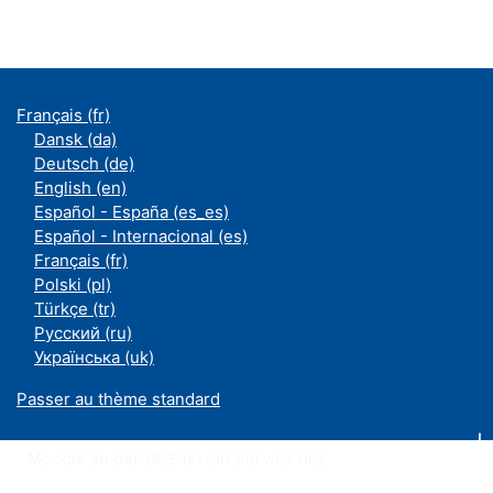
Français ‎(fr)‎
Dansk ‎(da)‎
Deutsch ‎(de)‎
English ‎(en)‎
Español - España ‎(es_es)‎
Español - Internacional ‎(es)‎
Français ‎(fr)‎
Polski ‎(pl)‎
Türkçe ‎(tr)‎
Русский ‎(ru)‎
Українська ‎(uk)‎
Passer au thème standard
Moodle an der UDE ist ein Service des
ZIM