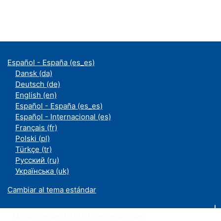
Español - España ‎(es_es)‎
Dansk ‎(da)‎
Deutsch ‎(de)‎
English ‎(en)‎
Español - España ‎(es_es)‎
Español - Internacional ‎(es)‎
Français ‎(fr)‎
Polski ‎(pl)‎
Türkçe ‎(tr)‎
Русский ‎(ru)‎
Українська ‎(uk)‎
Cambiar al tema estándar
Moodle an der UDE ist ein Service des