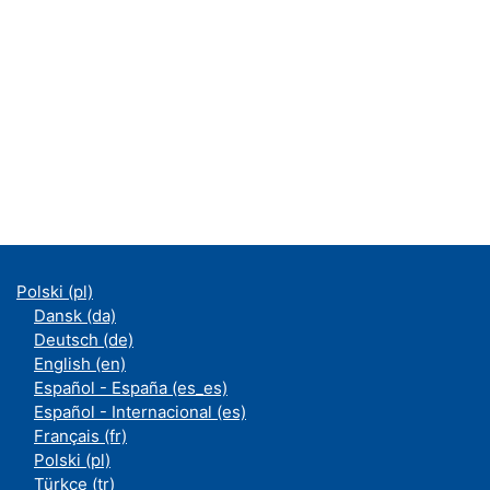
Polski ‎(pl)‎
Dansk ‎(da)‎
Deutsch ‎(de)‎
English ‎(en)‎
Español - España ‎(es_es)‎
Español - Internacional ‎(es)‎
Français ‎(fr)‎
Polski ‎(pl)‎
Türkçe ‎(tr)‎