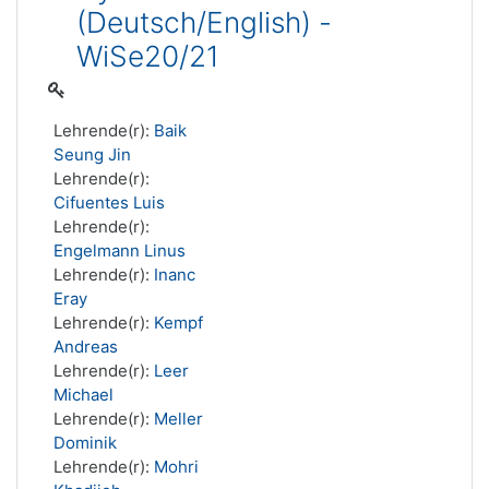
(Deutsch/English) -
WiSe20/21
Lehrende(r):
Baik
Seung Jin
Lehrende(r):
Cifuentes Luis
Lehrende(r):
Engelmann Linus
Lehrende(r):
Inanc
Eray
Lehrende(r):
Kempf
Andreas
Lehrende(r):
Leer
Michael
Lehrende(r):
Meller
Dominik
Lehrende(r):
Mohri