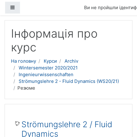
Бокова панель
Ви не пройшли ідентифі
Перейти до головного вмісту
Інформація про
курс
На головну
Курси
Archiv
Wintersemester 2020/2021
Ingenieurwissenschaften
Strömungslehre 2 - Fluid Dynamics (WS20/21)
Резюме
Strömungslehre 2 / Fluid
Dynamics