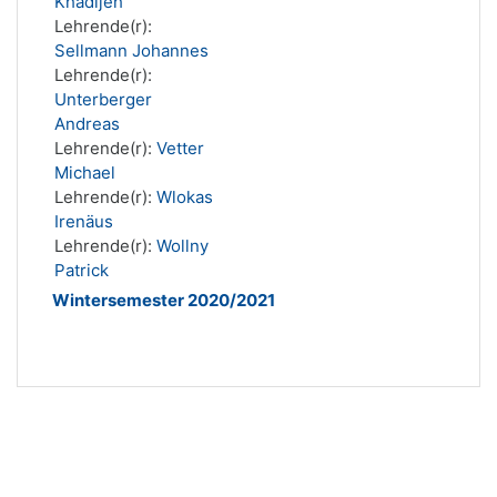
Khadijeh
Lehrende(r):
Sellmann Johannes
Lehrende(r):
Unterberger
Andreas
Lehrende(r):
Vetter
Michael
Lehrende(r):
Wlokas
Irenäus
Lehrende(r):
Wollny
Patrick
Wintersemester 2020/2021