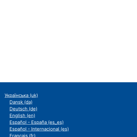
Українська ‎(uk)‎
Dansk ‎(da)‎
Deutsch ‎(de)‎
English ‎(en)‎
Español - España ‎(es_es)‎
Español - Internacional ‎(es)‎
Français ‎(fr)‎