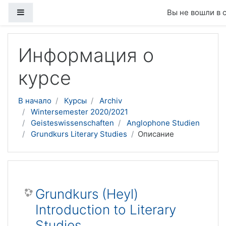
Боковая панель
Вы не вошли в 
Перейти к основному содержанию
Информация о
курсе
В начало
Курсы
Archiv
Wintersemester 2020/2021
Geisteswissenschaften
Anglophone Studien
Grundkurs Literary Studies
Описание
Grundkurs (Heyl)
Introduction to Literary
Studies