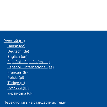
Русский ‎(ru)‎
Dansk ‎(da)‎
Deutsch ‎(de)‎
English ‎(en)‎
Español - España ‎(es_es)‎
Español - Internacional ‎(es)‎
Français ‎(fr)‎
Polski ‎(pl)‎
Türkçe ‎(tr)‎
Русский ‎(ru)‎
Українська ‎(uk)‎
Переключить на стандартную тему