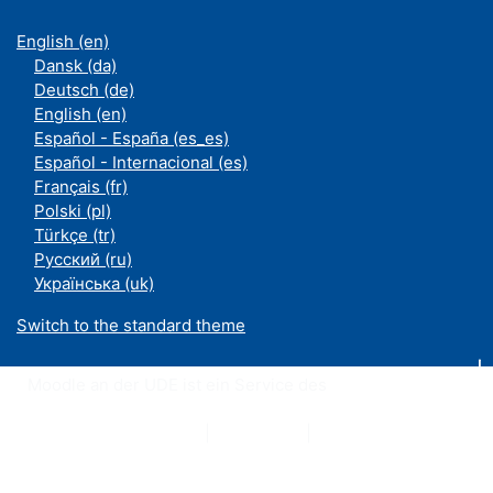
English ‎(en)‎
Dansk ‎(da)‎
Deutsch ‎(de)‎
English ‎(en)‎
Español - España ‎(es_es)‎
Español - Internacional ‎(es)‎
Français ‎(fr)‎
Polski ‎(pl)‎
Türkçe ‎(tr)‎
Русский ‎(ru)‎
Українська ‎(uk)‎
Switch to the standard theme
Moodle an der UDE ist ein Service des
ZIM
Datenschutzerklärung
|
Impressum
|
Kontakt