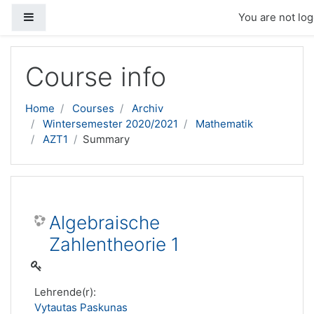
Side panel
You are not log
Skip to main content
Course info
Home
Courses
Archiv
Wintersemester 2020/2021
Mathematik
AZT1
Summary
Algebraische
Zahlentheorie 1
Lehrende(r):
Vytautas Paskunas