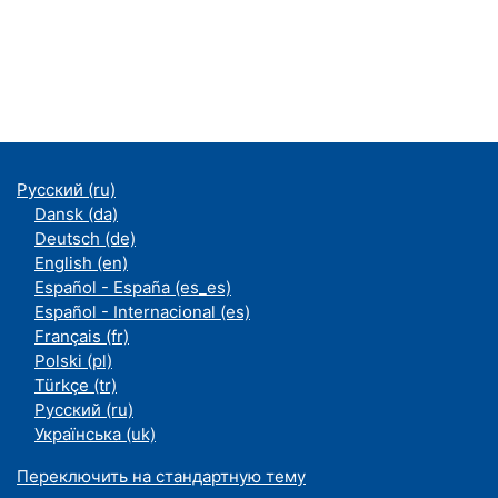
Русский ‎(ru)‎
Dansk ‎(da)‎
Deutsch ‎(de)‎
English ‎(en)‎
Español - España ‎(es_es)‎
Español - Internacional ‎(es)‎
Français ‎(fr)‎
Polski ‎(pl)‎
Türkçe ‎(tr)‎
Русский ‎(ru)‎
Українська ‎(uk)‎
Переключить на стандартную тему