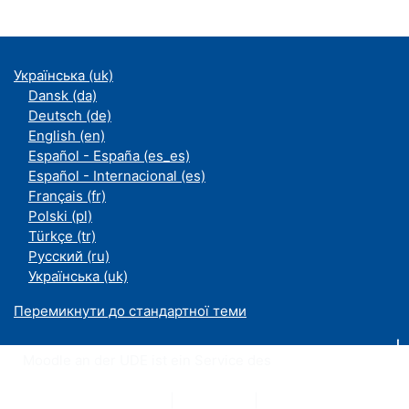
Українська ‎(uk)‎
Dansk ‎(da)‎
Deutsch ‎(de)‎
English ‎(en)‎
Español - España ‎(es_es)‎
Español - Internacional ‎(es)‎
Français ‎(fr)‎
Polski ‎(pl)‎
Türkçe ‎(tr)‎
Русский ‎(ru)‎
Українська ‎(uk)‎
Перемикнути до стандартної теми
Moodle an der UDE ist ein Service des
ZIM
Datenschutzerklärung
|
Impressum
|