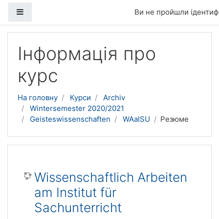
Бокова панель
Ви не пройшли ідентифі
Перейти до головного вмісту
Інформація про
курс
На головну
Курси
Archiv
Wintersemester 2020/2021
Geisteswissenschaften
WAaISU
Резюме
Wissenschaftlich Arbeiten
am Institut für
Sachunterricht