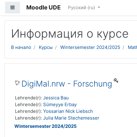
Moodle UDE
Боковая панель
Русский ‎(ru)‎
Перейти к основному содержанию
Информация о курсе
В начало
Курсы
Wintersemester 2024/2025
Mat
DigiMal.nrw - Forschung
Lehrende(r):
Jessica Bau
Lehrende(r):
Sümeyye Erbay
Lehrende(r):
Yossarian Nick Liebsch
Lehrende(r):
Julia Marie Stechemesser
Wintersemester 2024/2025