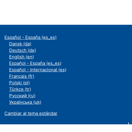
Español - España ‎(es_es)‎
Dansk ‎(da)‎
Deutsch ‎(de)‎
English ‎(en)‎
Español - España ‎(es_es)‎
Español - Internacional ‎(es)‎
Français ‎(fr)‎
Polski ‎(pl)‎
Türkçe ‎(tr)‎
Русский ‎(ru)‎
Українська ‎(uk)‎
Cambiar al tema estándar
Moodle an der UDE ist ein Service des