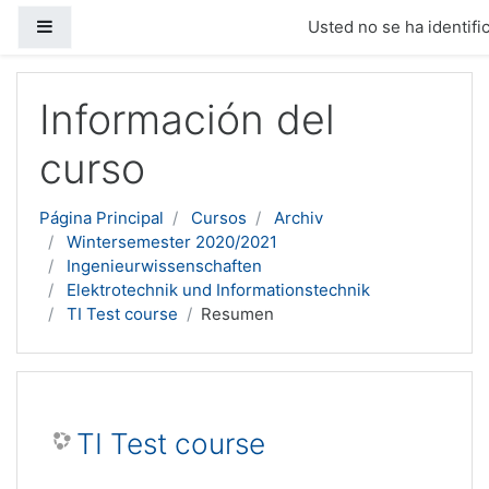
Panel lateral
Usted no se ha identific
Salta al contenido principal
Información del
curso
Página Principal
Cursos
Archiv
Wintersemester 2020/2021
Ingenieurwissenschaften
Elektrotechnik und Informationstechnik
TI Test course
Resumen
TI Test course