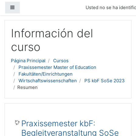
Panel lateral
Usted no se ha identific
Salta al contenido principal
Información del
curso
Página Principal
Cursos
Praxissemester Master of Education
Fakultäten/Einrichtungen
Wirtschaftswissenschaften
PS kbF SoSe 2023
Resumen
Praxissemester kbF:
Begleitveranstaltung SoSe