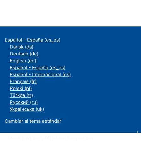
Español - España ‎(es_es)‎
Dansk ‎(da)‎
Deutsch ‎(de)‎
English ‎(en)‎
Español - España ‎(es_es)‎
Español - Internacional ‎(es)‎
Français ‎(fr)‎
Polski ‎(pl)‎
Türkçe ‎(tr)‎
Русский ‎(ru)‎
Українська ‎(uk)‎
Cambiar al tema estándar
Moodle an der UDE ist ein Service des