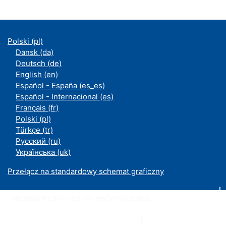
Polski ‎(pl)‎
Dansk ‎(da)‎
Deutsch ‎(de)‎
English ‎(en)‎
Español - España ‎(es_es)‎
Español - Internacional ‎(es)‎
Français ‎(fr)‎
Polski ‎(pl)‎
Türkçe ‎(tr)‎
Русский ‎(ru)‎
Українська ‎(uk)‎
Przełącz na standardowy schemat graficzny
Moodle an der UDE ist ein Service des
ZIM
Datenschutzerklärung
|
Impressum
|