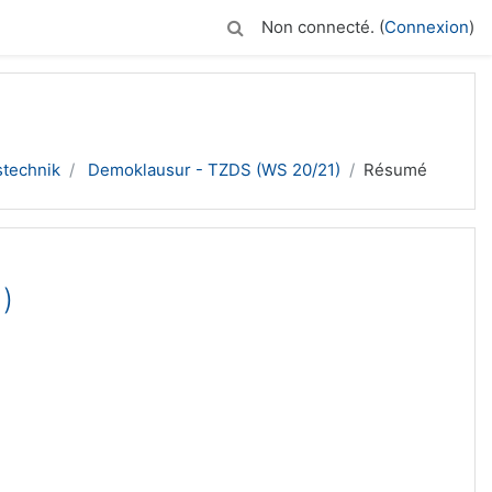
Non connecté. (
Connexion
)
stechnik
Demoklausur - TZDS (WS 20/21)
Résumé
)