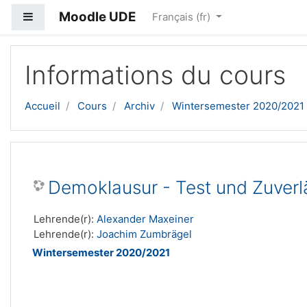
Moodle UDE
Panneau latéral
Français ‎(fr)‎
Passer au contenu principal
Informations du cours
Accueil
Cours
Archiv
Wintersemester 2020/2021
Demoklausur - Test und Zuverlä
Lehrende(r):
Alexander Maxeiner
Lehrende(r):
Joachim Zumbrägel
Wintersemester 2020/2021