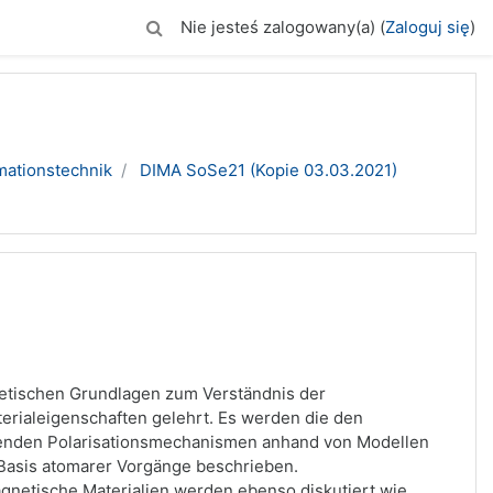
Nie jesteś zalogowany(a) (
Zaloguj się
)
mationstechnik
DIMA SoSe21 (Kopie 03.03.2021)
retischen Grundlagen zum Verständnis der
erialeigenschaften gelehrt. Es werden die den
egenden Polarisationsmechanismen anhand von Modellen
 Basis atomarer Vorgänge beschrieben.
gnetische Materialien werden ebenso diskutiert wie