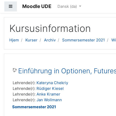
Moodle UDE
Sidepanel
Dansk ‎(da)‎
Gå til hovedindhold
Kursusinformation
Hjem
Kurser
Archiv
Sommersemester 2021
Wi
Einführung in Optionen, Future
Lehrende(r):
Kateryna Chekriy
Lehrende(r):
Rüdiger Kiesel
Lehrende(r):
Anke Kramer
Lehrende(r):
Jan Wollmann
Sommersemester 2021