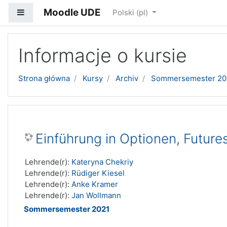
Moodle UDE
Panel boczny
Polski ‎(pl)‎
Przejdź do głównej zawartości
Informacje o kursie
Strona główna
Kursy
Archiv
Sommersemester 20
Einführung in Optionen, Future
Lehrende(r):
Kateryna Chekriy
Lehrende(r):
Rüdiger Kiesel
Lehrende(r):
Anke Kramer
Lehrende(r):
Jan Wollmann
Sommersemester 2021