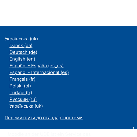
Українська ‎(uk)‎
Dansk ‎(da)‎
Deutsch ‎(de)‎
English ‎(en)‎
Español - España ‎(es_es)‎
Español - Internacional ‎(es)‎
Français ‎(fr)‎
Polski ‎(pl)‎
Türkçe ‎(tr)‎
Русский ‎(ru)‎
Українська ‎(uk)‎
Перемикнути до стандартної теми
Moodle an der UDE ist ein Service des