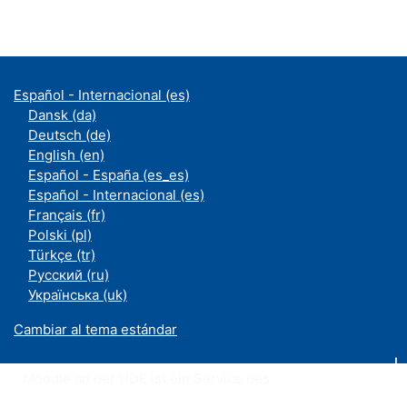
Español - Internacional ‎(es)‎
Dansk ‎(da)‎
Deutsch ‎(de)‎
English ‎(en)‎
Español - España ‎(es_es)‎
Español - Internacional ‎(es)‎
Français ‎(fr)‎
Polski ‎(pl)‎
Türkçe ‎(tr)‎
Русский ‎(ru)‎
Українська ‎(uk)‎
Cambiar al tema estándar
Moodle an der UDE ist ein Service des
ZIM