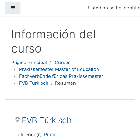
Panel lateral
Usted no se ha identific
Salta al contenido principal
Información del
curso
Página Principal
Cursos
Praxissemester Master of Education
Fachverbünde für das Praxissemester
FVB Türkisch
Resumen
FVB Türkisch
Lehrende(r):
Pinar