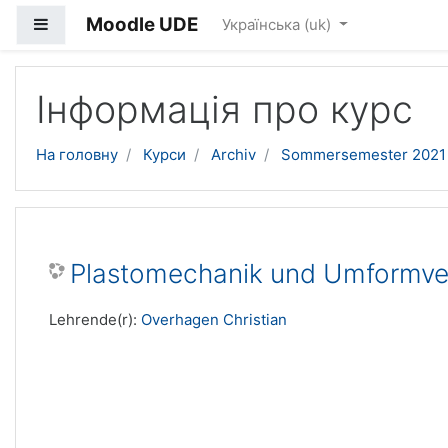
Moodle UDE
Бокова панель
Українська ‎(uk)‎
Перейти до головного вмісту
Інформація про курс
На головну
Курси
Archiv
Sommersemester 2021
Plastomechanik und Umformve
Lehrende(r):
Overhagen Christian