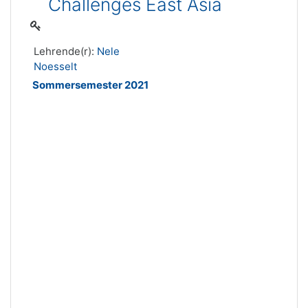
Challenges East Asia
Lehrende(r):
Nele
Noesselt
Sommersemester 2021