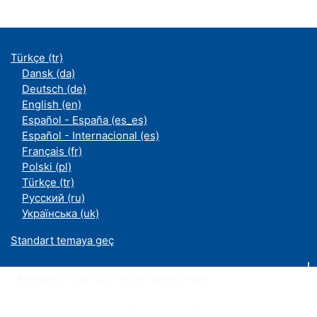
Türkçe ‎(tr)‎
Dansk ‎(da)‎
Deutsch ‎(de)‎
English ‎(en)‎
Español - España ‎(es_es)‎
Español - Internacional ‎(es)‎
Français ‎(fr)‎
Polski ‎(pl)‎
Türkçe ‎(tr)‎
Русский ‎(ru)‎
Українська ‎(uk)‎
Standart temaya geç
Moodle an der UDE ist ein Service des
ZIM
Datenschutzerklärung
|
Impressum
|