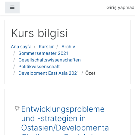
Yan panel
Giriş yapmadı
Ana içeriğe geç
Kurs bilgisi
Ana sayfa
Kurslar
Archiv
Sommersemester 2021
Gesellschaftswissenschaften
Politikwissenschaft
Development East Asia 2021
Özet
Entwicklungsprobleme
und -strategien in
Ostasien/Developmental